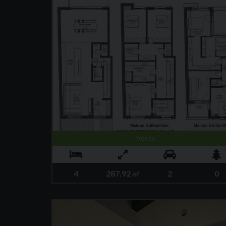
Vente
4
287.92
2
0
m²