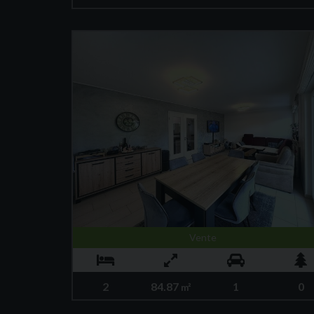
Vente
2
84.87
1
0
m²