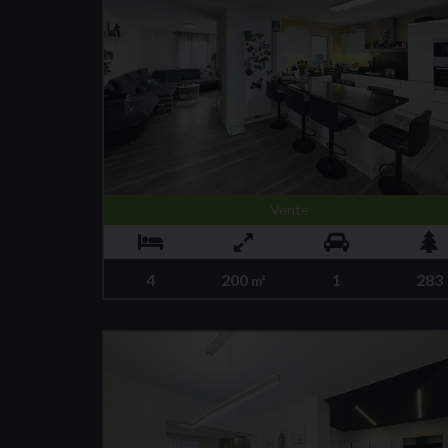
Vente
4
200
1
283
m²