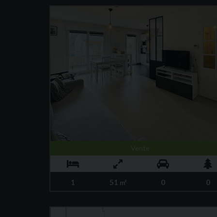
Vente
1
51
0
0
m²