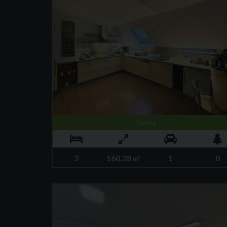
Vente
3
160.28
1
0
m²