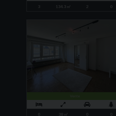
3
134.3
2
0
m²
Vente
0
38
0
0
m²